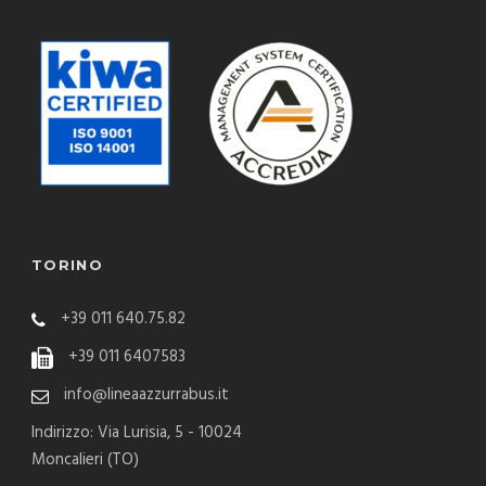
TORINO
+39 011 640.75.82
+39 011 6407583
info@lineaazzurrabus.it
Indirizzo: Via Lurisia, 5 - 10024
Moncalieri (TO)