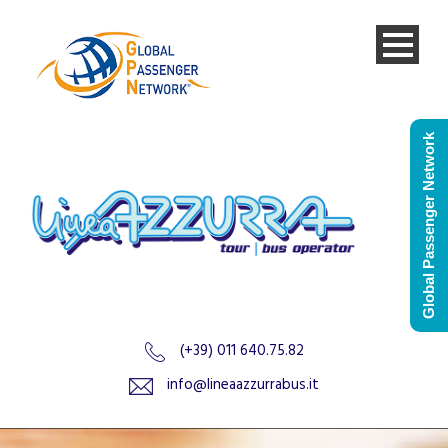
Global Passenger Network
(+39) 011 640.75.82
info@lineaazzurrabus.it