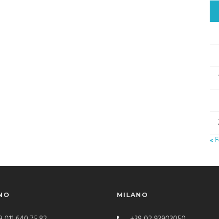
« 
NO
MILANO
 011 640.75.82
+39 02 93903050