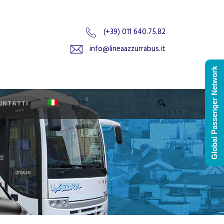
(+39) 011 640.75.82
info@lineaazzurrabus.it
Global Passenger Network
0
ONTATTI