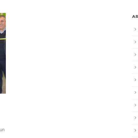
A
 un