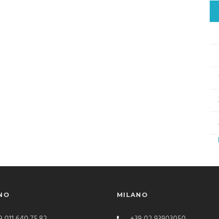
NO
MILANO
 011 640.75.82
+39 02 93903050