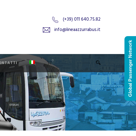
(+39) 011 640.75.82
info@lineaazzurrabus.it
Global Passenger Network
0
ONTATTI