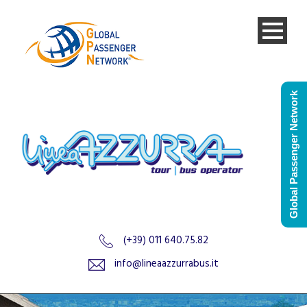
Global Passenger Network
(+39) 011 640.75.82
info@lineaazzurrabus.it