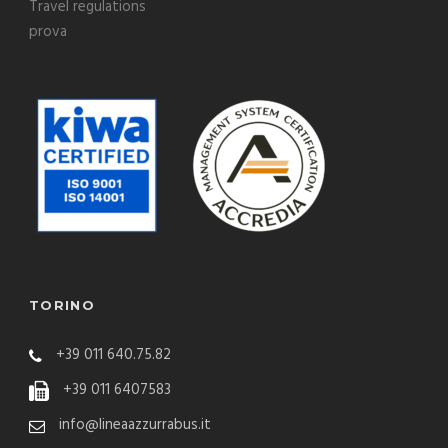
Travel regulations
prova
TORINO
+39 011 640.75.82
+39 011 6407583
info@lineaazzurrabus.it