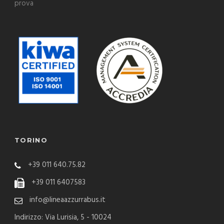
prova
TORINO
+39 011 640.75.82
+39 011 6407583
info@lineaazzurrabus.it
Indirizzo: Via Lurisia, 5 - 10024