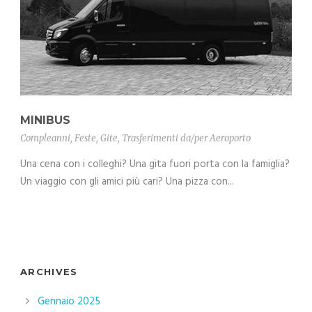
MINIBUS
Compleanni
,
Feste
,
Gite
,
Trasferimenti da/per Aeroporto
Una cena con i colleghi? Una gita fuori porta con la famiglia?
Un viaggio con gli amici più cari? Una pizza con...
ARCHIVES
Gennaio 2025