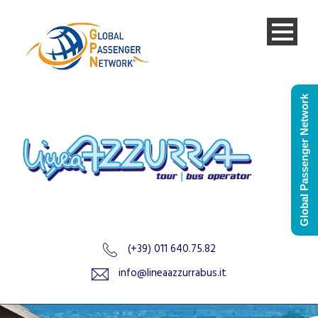
Global Passenger Network
(+39) 011 640.75.82
info@lineaazzurrabus.it