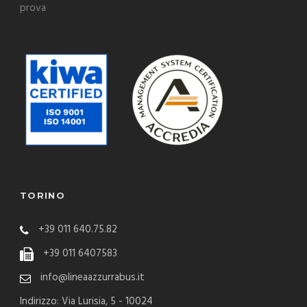
prova
TORINO
+39 011 640.75.82
+39 011 6407583
info@lineaazzurrabus.it
Indirizzo: Via Lurisia, 5 - 10024