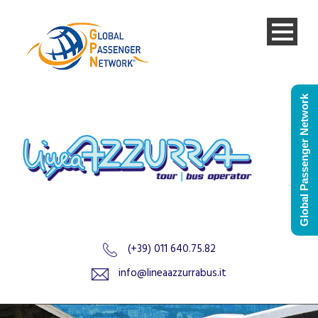
Global Passenger Network
(+39) 011 640.75.82
info@lineaazzurrabus.it