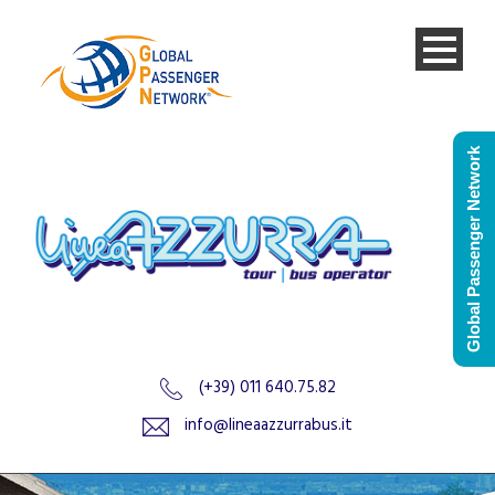
Global Passenger Network
(+39) 011 640.75.82
info@lineaazzurrabus.it