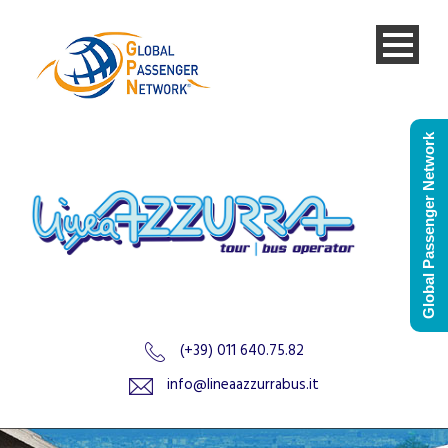
Global Passenger Network
(+39) 011 640.75.82
info@lineaazzurrabus.it