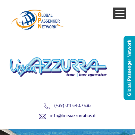
Global Passenger Network
(+39) 011 640.75.82
info@lineaazzurrabus.it