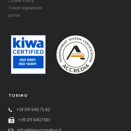
Cookie Policy
Travel regulations
prova
TORINO
+39 011 640.75.82
+39 011 6407583
info@lineaazzurrabus.it