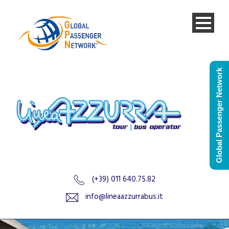
Global Passenger Network
(+39) 011 640.75.82
info@lineaazzurrabus.it