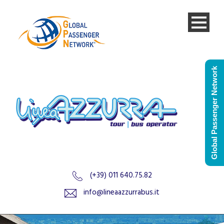
Global Passenger Network
(+39) 011 640.75.82
info@lineaazzurrabus.it