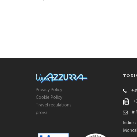
TORI
Privacy Policy
+39
Cookie Policy
+3
Travel regulations
in
prova
Indiriz
Moncal