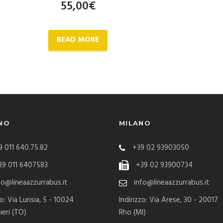
55,00
€
READ MORE
NO
MILANO
 011 640.75.82
+39 02 93903050
9 011 6407583
+39 02 93900734
fo@lineaazzurrabus.it
info@lineaazzurrabus.it
zo: Via Lurisia, 5 - 10024
Indirizzo: Via Arese, 30 - 20017
ieri (TO)
Rho (MI)