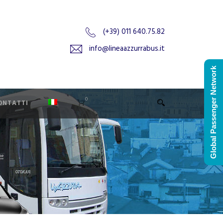
(+39) 011 640.75.82
info@lineaazzurrabus.it
Global Passenger Network
0
ONTATTI