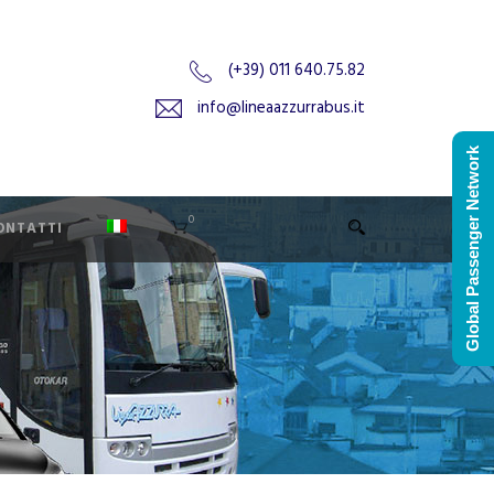
(+39) 011 640.75.82
info@lineaazzurrabus.it
Global Passenger Network
0
ONTATTI