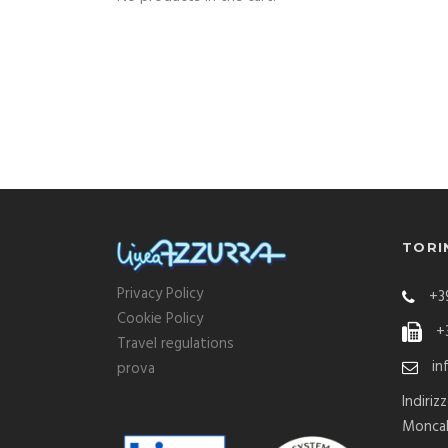
TORI
Privacy Policy
+39
Cookie Policy
+3
Travel regulations
in
prova
Indiriz
Moncal