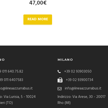
47,00
€
READ MORE
NO
MILANO
 011 640.75.82
+39 02 93903050
9 011 6407583
+39 02 93900734
fo@lineaazzurrabus.it
info@lineaazzurrabus.it
zo: Via Lurisia, 5 - 10024
Indirizzo: Via Arese, 30 - 20017
ieri (TO)
Rho (MI)