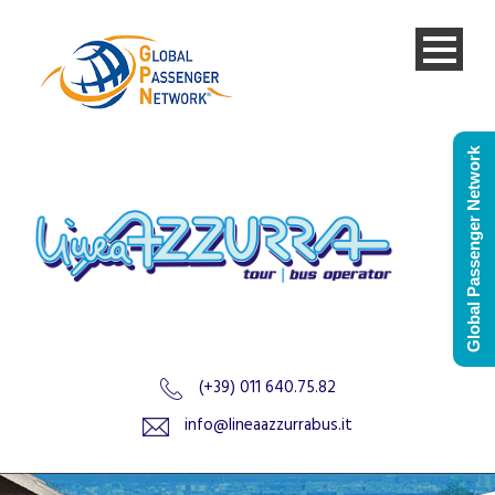
Global Passenger Network
(+39) 011 640.75.82
info@lineaazzurrabus.it