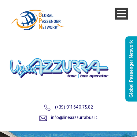
Global Passenger Network
(+39) 011 640.75.82
info@lineaazzurrabus.it