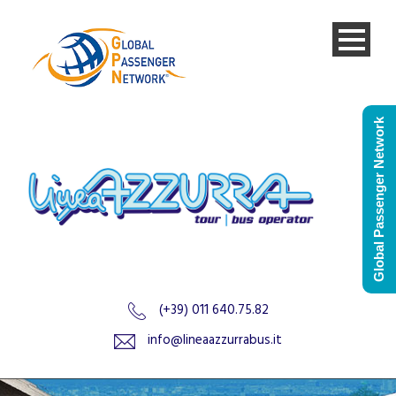
Global Passenger Network
(+39) 011 640.75.82
info@lineaazzurrabus.it