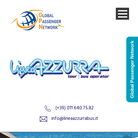
Global Passenger Network
(+39) 011 640.75.82
info@lineaazzurrabus.it