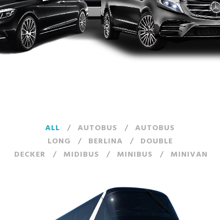
ALL
/
AUTOBUS
/
AUTOBUS
LONG
/
BERLINA
/
DOUBLE
DECKER
/
MIDIBUS
/
MINIBUS
/
MINIVAN