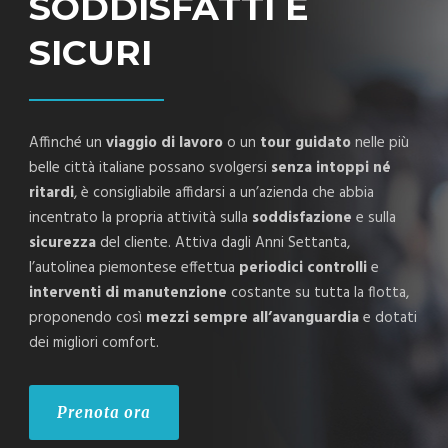
SODDISFATTI E
SICURI
Affinché un
viaggio di lavoro
o un
tour guidato
nelle più
belle città italiane possano svolgersi
senza intoppi né
ritardi
, è consigliabile affidarsi a un’azienda che abbia
incentrato la propria attività sulla
soddisfazione
e sulla
sicurezza
del cliente. Attiva dagli Anni Settanta,
l’autolinea piemontese effettua
periodici controlli
e
interventi di manutenzione
costante su tutta la flotta,
proponendo così
mezzi sempre all’avanguardia
e dotati
dei migliori comfort.
Prenota ora