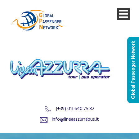
Global Passenger Network
(+39) 011 640.75.82
info@lineaazzurrabus.it