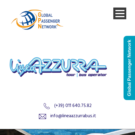
Global Passenger Network
(+39) 011 640.75.82
info@lineaazzurrabus.it