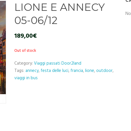
C
LIONE E ANNECY
No
05-06/12
189,00
€
Out of stock
Category:
Viaggi passati Door2land
Tags:
annecy
,
festa delle luci
,
francia
,
lione
,
outdoor
,
viaggi in bus