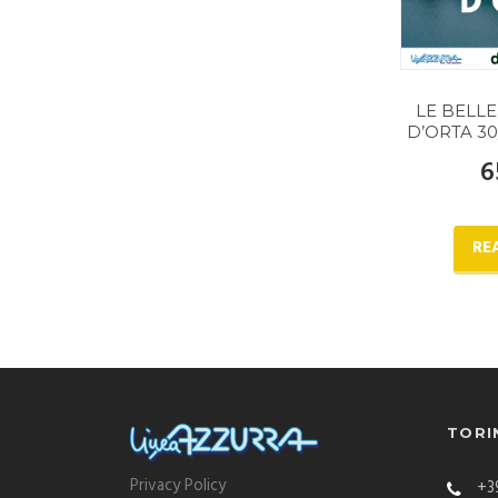
LE BELL
D’ORTA 30
6
RE
TORI
Privacy Policy
+39