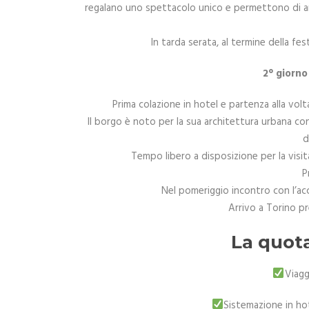
regalano uno spettacolo unico e permettono di am
In tarda serata, al termine della fes
2° giorn
Prima colazione in hotel e partenza alla vol
Il borgo è noto per la sua architettura urbana con 
d
Tempo libero a disposizione per la visita
P
Nel pomeriggio incontro con l’acc
Arrivo a Torino pr
La quot
Viagg
Sistemazione in ho