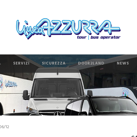
A
SERVIZI
SICUREZZA
DOOR2LAND
NEWS
06/12