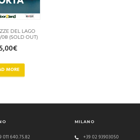
EZZE DEL LAGO
/08 (SOLD OUT)
5,00
€
AD MORE
NO
MILANO
 011 640.75.82
+39 02 93903050