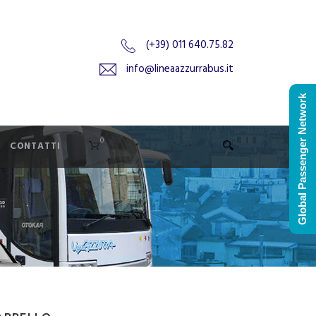
(+39) 011 640.75.82
info@lineaazzurrabus.it
Global Passenger Network
0
CONTATTI