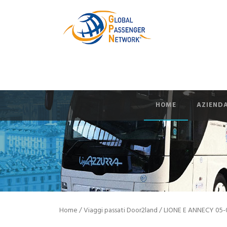
HOME
AZIEND
Home
/
Viaggi passati Door2land
/ LIONE E ANNECY 05-