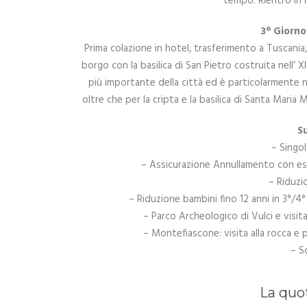
tempo. Rientro in
3° Giorno
Prima colazione in hotel, trasferimento a Tuscania, 
borgo con la basilica di San Pietro costruita nell’ 
più importante della città ed è particolarmente n
oltre che per la cripta e la basilica di Santa Maria 
S
– Singo
– Assicurazione Annullamento con e
– Riduzi
– Riduzione bambini fino 12 anni in 3°/4°
– Parco Archeologico di Vulci e visit
– Montefiascone: visita alla rocca e 
– S
La quo