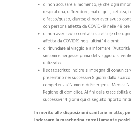
di non accusare al momento, (e che ogni minor
respiratoria, raffreddore, mal di gola, cefalea,
olfatto/gusto, diarrea; di non aver avuto cont
con persona affetta da COVID-19 nelle 48 ore 
di non aver avuto contatti stretti (e che ogn
affetta da COVID19 negli ultimi 14 giorni;
di rinunciare al viaggio e a informare l’Autorit
sintomi emergesse prima del viaggio o si verifi
utilizzato.
Il sottoscritto inoltre si impegna di comunicar
presentino nei successivi 8 giorni dallo sbarco d
competenza/ Numero di Emergenza Medica Naz
Regione di domicilio). Ai fini della tracciabili
successivi 14 giorni qui di seguito riporto l’ind
In merito alle disposizioni sanitarie in atto, p
indossare la mascherina correttamente posizio