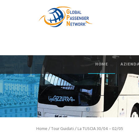
HOME
AZIEND
Home
/
Tour Guidati
/ La TUSCIA 30/04 – 02/05