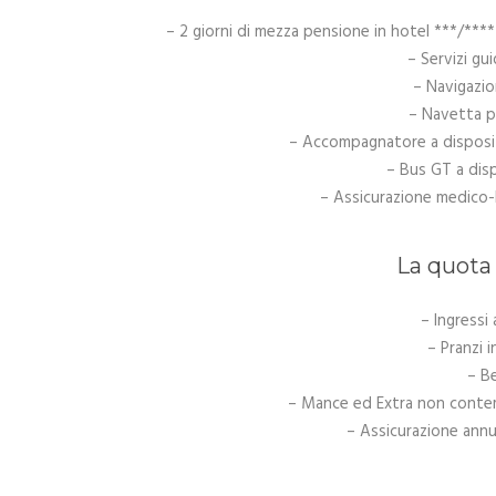
– 2 giorni di mezza pensione in hotel ***/****
– Servizi g
– Navigazio
– Navetta p
– Accompagnatore a disposiz
– Bus GT a disp
– Assicurazione medico-
La quot
– Ingressi
– Pranzi 
– B
– Mance ed Extra non contem
– Assicurazione ann