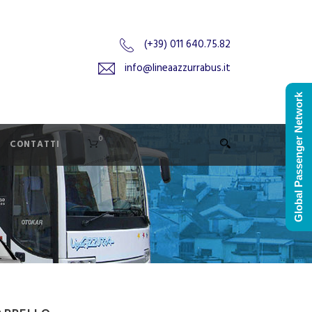
(+39) 011 640.75.82
info@lineaazzurrabus.it
Global Passenger Network
0
CONTATTI