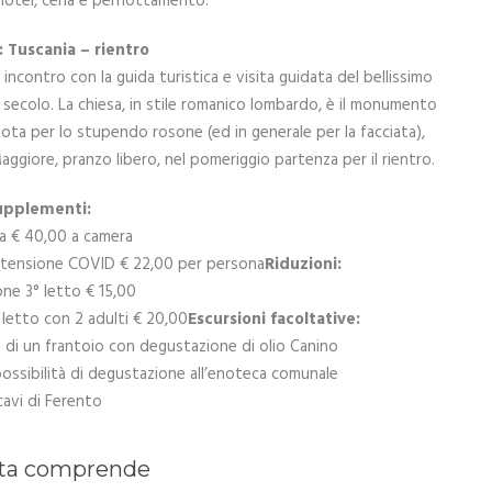
 hotel, cena e pernottamento.
: Tuscania – rientro
incontro con la guida turistica e visita guidata del bellissimo
XI secolo. La chiesa, in stile romanico lombardo, è il monumento
ota per lo stupendo rosone (ed in generale per la facciata),
Maggiore, pranzo libero, nel pomeriggio partenza per il rientro.
upplementi:
la € 40,00 a camera
stensione COVID € 22,00 per persona
Riduzioni:
one 3° letto € 15,00
 letto con 2 adulti € 20,00
Escursioni facoltative:
a di un frantoio con degustazione di olio Canino
possibilità di degustazione all’enoteca comunale
cavi di Ferento
ta comprende