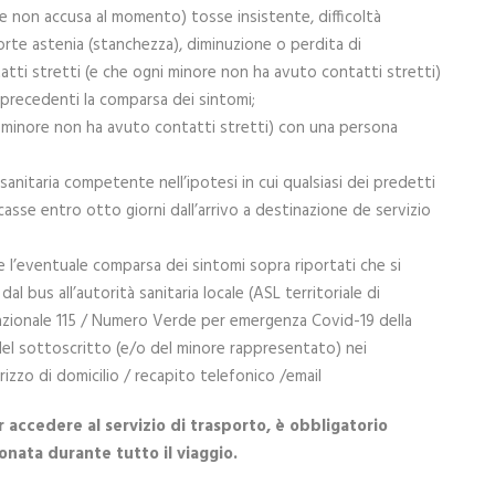
e non accusa al momento) tosse insistente, difficoltà
 forte astenia (stanchezza), diminuzione o perdita di
atti stretti (e che ogni minore non ha avuto contatti stretti)
precedenti la comparsa dei sintomi;
i minore non ha avuto contatti stretti) con una persona
à sanitaria competente nell’ipotesi in cui qualsiasi dei predetti
casse entro otto giorni dall’arrivo a destinazione de servizio
e l’eventuale comparsa dei sintomi sopra riportati che si
al bus all’autorità sanitaria locale (ASL territoriale di
ionale 115 / Numero Verde per emergenza Covid-19 della
tà del sottoscritto (e/o del minore rappresentato) nei
irizzo di domicilio / recapito telefonico /email
er accedere al servizio di trasporto, è obbligatorio
nata durante tutto il viaggio.