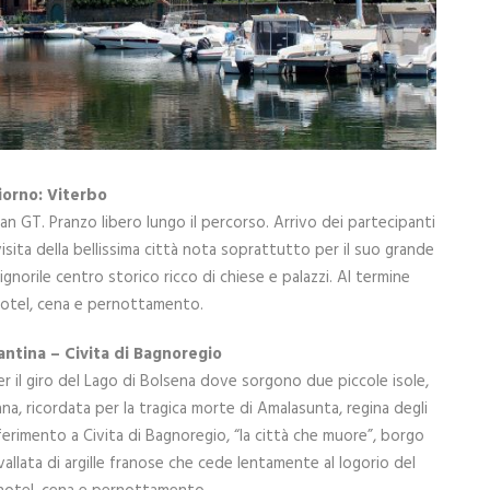
iorno: Viterbo
n GT. Pranzo libero lungo il percorso. Arrivo dei partecipanti
isita della bellissima città nota soprattutto per il suo grande
gnorile centro storico ricco di chiese e palazzi. Al termine
hotel, cena e pernottamento.
zantina – Civita di Bagnoregio
er il giro del Lago di Bolsena dove sorgono due piccole isole,
rtana, ricordata per la tragica morte di Amalasunta, regina degli
ferimento a Civita di Bagnoregio, “la città che muore”, borgo
allata di argille franose che cede lentamente al logorio del