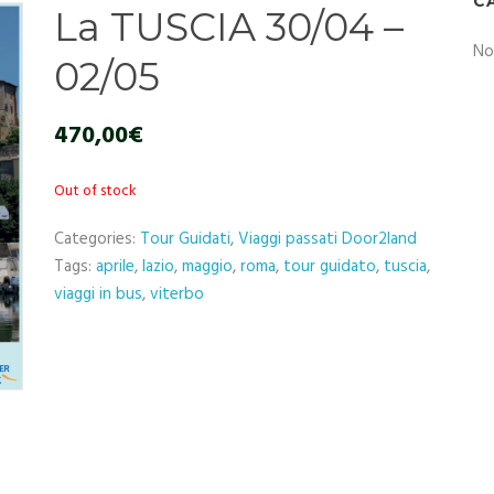
C
La TUSCIA 30/04 –
No
02/05
470,00
€
Out of stock
Categories:
Tour Guidati
,
Viaggi passati Door2land
Tags:
aprile
,
lazio
,
maggio
,
roma
,
tour guidato
,
tuscia
,
viaggi in bus
,
viterbo