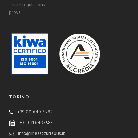
Travel regulations
prova
TORINO
+39 011 640.75.82
+39 011 6407583
info@lineaazzurrabus.it