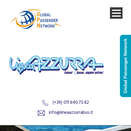
Global Passenger Network
(+39) 011 640.75.82
info@lineaazzurrabus.it