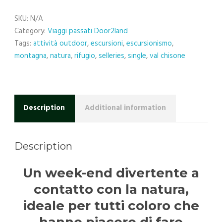
DEI
SINGLE
SKU:
N/A
quantity
Category:
Viaggi passati Door2land
Tags:
attività outdoor
,
escursioni
,
escursionismo
,
montagna
,
natura
,
rifugio
,
selleries
,
single
,
val chisone
Description
Additional information
Description
Un week-end divertente a
contatto con la natura,
i
deale per tutti coloro che
hanno piacere di fare