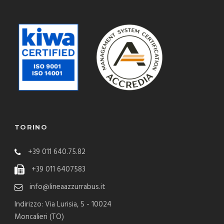
TORINO
+39 011 640.75.82
+39 011 6407583
info@lineaazzurrabus.it
Indirizzo: Via Lurisia, 5 - 10024
Moncalieri (TO)