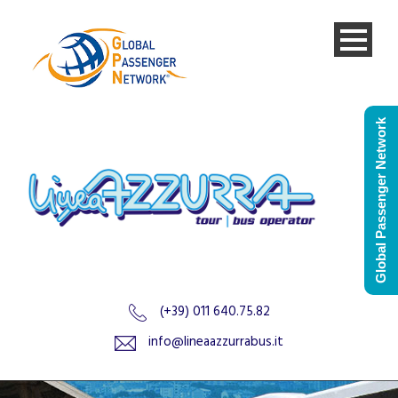
Global Passenger Network
(+39) 011 640.75.82
info@lineaazzurrabus.it