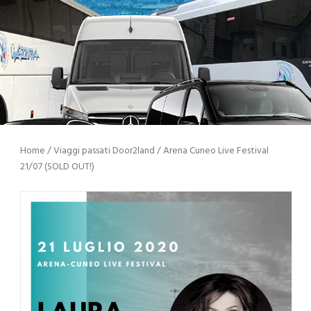
Home
/
Viaggi passati Door2land
/ Arena Cuneo Live Festival
21/07 (SOLD OUT!)