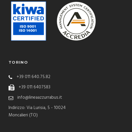
TORINO
+39 011 640.75.82
+39 011 6407583
info@lineaazzurrabus.it
Indirizzo: Via Lurisia, 5 - 10024
Moncalieri (TO)