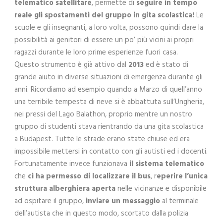
telematico satellitare
, permette di
seguire in tempo
reale gli spostamenti del gruppo in gita scolastica!
Le
scuole e gli insegnanti, a loro volta, possono quindi dare la
possibilità ai genitori di essere un po’ più vicini ai propri
ragazzi durante le loro prime esperienze fuori casa.
Questo strumento è già attivo dal
2013
ed è stato di
grande aiuto in diverse situazioni di emergenza durante gli
anni. Ricordiamo ad esempio quando a Marzo di quell’anno
una terribile tempesta di neve si è abbattuta sull’Ungheria,
nei pressi del Lago Balathon, proprio mentre un nostro
gruppo di studenti stava rientrando da una gita scolastica
a Budapest. Tutte le strade erano state chiuse ed era
impossibile mettersi in contatto con gli autisti ed i docenti.
Fortunatamente invece funzionava
il sistema telematico
che
ci ha permesso di localizzare il bus
, r
eperire l’unica
struttura alberghiera aperta
nelle vicinanze e disponibile
ad ospitare il gruppo,
inviare un messaggio
al terminale
dell’autista che in questo modo, scortato dalla polizia