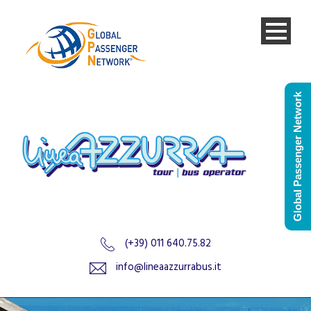
Global Passenger Network
(+39) 011 640.75.82
info@lineaazzurrabus.it